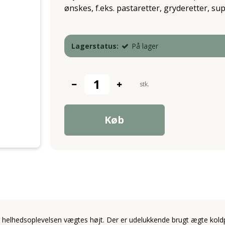
ønskes, f.eks. pastaretter, gryderetter, su
Lagerstatus:
På lager
stk.
Køb
 helhedsoplevelsen vægtes højt. Der er udelukkende brugt ægte koldpre