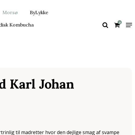
Morsø
ByLykke
0
disk Kombucha
d Karl Johan
rinlig til madretter hvor den dejlige smag af svampe